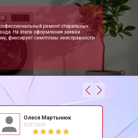
т 3650 ₽
Заказать
т 3700 ₽
 профессиональный ремонт стиральных
Заказать
нда. На этапе оформления заявки
рму, фиксирует симптомы неисправности
т 4200 ₽
Заказать
т 2800 ₽
Заказать
т 3450 ₽
Заказать
т 2550 ₽
Заказать
Олеся Мартынюк
02.07.2024
т 2000 ₽
Заказать