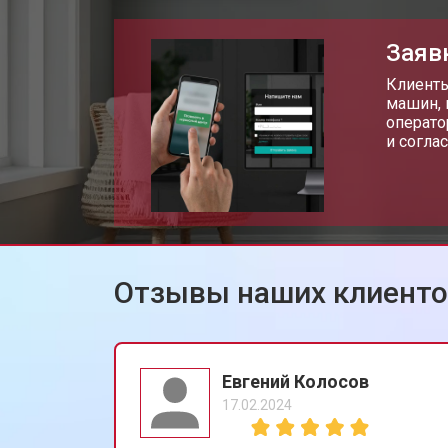
Замена шторок барабана
Заяв
Замена селектора программ
Клиенты
машин, 
операто
и согла
Ремонт аквастопа
Замена опоры бака
Отзывы наших клиент
Замена бака стиральной машины Ar
Замена дозатора моющих средств
Евгений Колосов
17.02.2024
Ремонт или замена петли двери