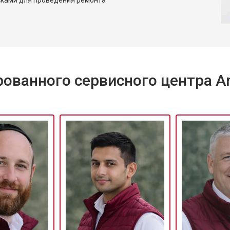
от 90 мин
о
Ariston
от 70 мин
о
ванного сервисного центра Ar
ры
от 70 мин
о
iston
от 50 мин
о
от 100 мин
о
от 60 мин
о
от 70 мин
о