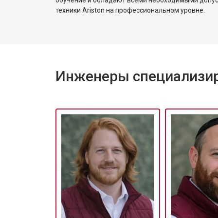
Замена подшипников
техники Ariston на профессиональном уровне.
Замена мотора стиральной машины 
Инженеры специализиро
Ремонт/замена датчика температу
Замена ТЭН стиральной машины Ar
Замена блока управления
Замена заливного клапана
Замена заливного шланга