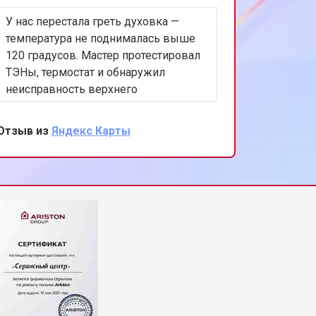
У нас перестала греть духовка —
Посудом
т 3250 ₽
Заказать
температура не поднималась выше
воду на
120 градусов. Мастер протестировал
приехал,
ТЭНы, термостат и обнаружил
насос и 
т 2450 ₽
Заказать
неисправность верхнего
крыльча
нагревательного элемента. Запасной
мелкого
был с собой, замена заняла около
поставил
Отзыв из
Яндекс Карты
Отзыв из
т 1850 ₽
Заказать
сорока минут. После установки
слив по
включили режим «гриль» и «верх-
нормаль
низ», температура стала выходить на
без нав
т 2750 ₽
Заказать
нормальный уровень.
т 3100 ₽
Заказать
т 2000 ₽
Заказать