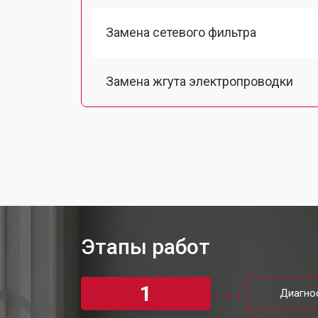
Замена сетевого фильтра
Замена жгута электропроводки
Замена шкива барабана
Замена мотора вентилятора сушки
Замена верхнего противовеса
Этапы работ
Замена пружин стиральной машины 
1
Диагно