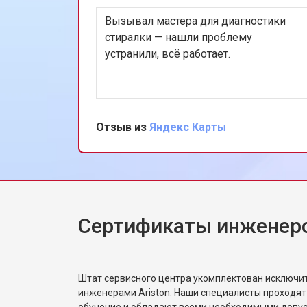
Вызывал мастера для диагностики
Ремонт или замена патрубка
стиралки — нашли проблему
устранили, всё работает.
Ремонт платы управления (восстан
Отзыв из
Яндекс Карты
Корпусный ремонт (замена резинок,
Замена крестовины
Сертификаты инженеро
Замена щёток стиральной машины A
Замена амортизаторов
Штат сервисного центра укомплектован исключ
инженерами Ariston. Наши специалисты проходят
обучение и обладают всеми необходимыми допу