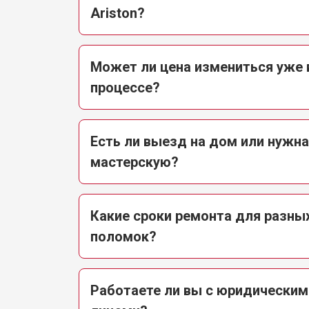
Ariston?
Замена датчика соли
Замена заливного клапана
Может ли цена измениться уже 
процессе?
Замена расходомера
Есть ли выезд на дом или нужна
Замена разбрызгивателя
мастерскую?
Замена пускового конденсатора ци
Какие сроки ремонта для разны
поломок?
Замена проточного нагревательног
Работаете ли вы с юридическим
Замена прессостата