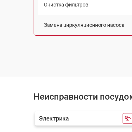
Очистка фильтров
Замена циркуляционного насоса
Замена улитки посудомоечной маш
Замена сливного шланга
Замена сливного насоса
Неисправности посудо
Ремонт или замена патрубка
Электрика
Ремонт или замена петли двери