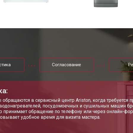
цы
от 40 мин
о
ния
от 50 мин
о
от 50 мин
о
стика
Согласование
Р
от 60 мин
о
от 50 мин
о
ка:
 обращаются в сервисный центр Ariston, когда требуется
водонагревателей, посудомоечных и сушильных машин бре
 Ariston
от 70 мин
о
р принимает обращение по телефону или через онлайн-фо
совывает удобное время для визита мастера.
ры
от 50 мин
о