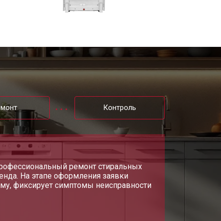
т 1200 ₽
Заказать
т 1100 ₽
Заказать
т 2450 ₽
Заказать
емонт
Контроль
т 1550 ₽
Заказать
т 2000 ₽
Заказать
 профессиональный ремонт стиральных
нда. На этапе оформления заявки
т 1750 ₽
Заказать
рму, фиксирует симптомы неисправности
т 1590 ₽
Заказать