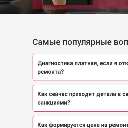
Замена замка посудомоечной маши
Ремонт электропроводки
Самые популярные во
Замена шнура питания
Диагностика платная, если я от
ремонта?
Корпусный ремонт (замена резинок,
Как сейчас приходят детали в св
Ремонт платы управления (восстан
санкциями?
Замена датчика мутности
Как формируется цена на ремон