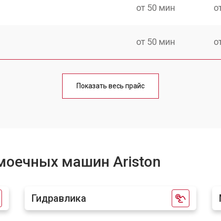
от 50 мин
о
от 50 мин
о
ины Ariston
от 100 мин
о
Показать весь прайс
от 40 мин
о
от 60 мин
о
моечных машин Ariston
от 50 мин
о
Гидравлика
от 60 мин
о