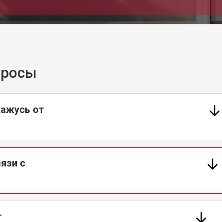
ны Ariston
от 60 мин
о
от 40 мин
о
просы
от 60 мин
о
кажусь от
 креплений, кнопок)
от 40 мин
о
язи с
овление)
от 80 мин
о
от 50 мин
о
т