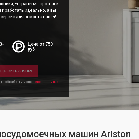
оники, устранение протечек
ет работать идеально, а вы
 сервис для ремонта вашей
3-
Цена от 750
руб
править заявку
 на обработку моих
персональных
посудомоечных машин Ariston