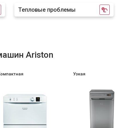
Тепловые проблемы
от 40 мин
о
от 70 мин
о
ашин Ariston
от 50 мин
о
от 60 мин
о
Компактная
Узкая
от 40 мин
о
 от протечек
от 70 мин
о