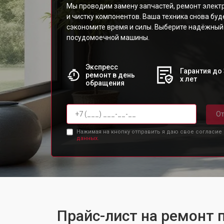
Мы проводим замену запчастей, ремонт электр
и чистку компонентов. Ваша техника снова буд
сэкономите время и силы. Выберите надёжный
посудомоечной машины.
Экспресс
Гарантия до 
ремонт в день
х лет
обращения
От
Нажимая на кнопку отправить я даю свое согласие
данных.
Прайс-лист на ремонт 