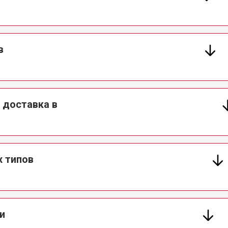
от 50 мин
о
от 50 мин
о
в
от 60 мин
о
 доставка в
от 40 мин
о
ркуляционного насоса
от 60 мин
о
х типов
о элемента
от 50 мин
о
и
от 60 мин
о