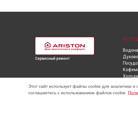
УСТРО
Водона
Духово
Сервисный ремонт
Посудо
Кофем
Холоди
Стирал
Этот сайт использует файлы cookie для аналитики и 
Варочн
соглашаетесь с использованием файлов cookie.
Поли
Сушил
Кухонн
Наш центр специализируется на ремонте и техническо
высококачественные услуги постгарантийного ремонт
цены, указанные на нашем сайте, не являются оконч
торговая марка Ariston, упоминаемая на нашем сайте