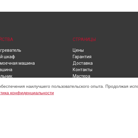
ЙСТВА
СТРАНИЦЫ
греватель
Цены
й шкаф
Гарантия
моечная машина
Доставка
ашина
Контакты
льник
Мастера
ьная машина
Карта сайта
обеспечения наилучшего пользовательского опыта. Продолжая испол
ая панель
тика конфиденциальности
ьная машина
ая плита
м обслуживании устройств Ariston. Хотя мы и не представляем официал
а, включая диагностику, техническое обслуживание и настройку разли
ательными; для получения актуальной информации, пожалуйста, свяжите
, зарегистрирована и используется нами только для информационных це