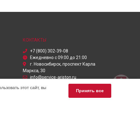
КОНТАКТЫ
+7 (800) 302-39-08
Ежедневно с 09:00 до 21:00
г. Новосибирск, проспект Карла
Маркса, 30
info@service-ariston.ru
Политика конфиденциальности
ьзовать этот сайт, вы
Принять все
Способы оплаты
ьный сервис Ariston, мы предлагаем
чных продуктов Аристон. Обратите внимание, что
сь с нашими менеджерами. Также стоит отметить, что
лей.